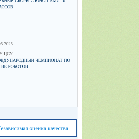
ЕБНЫЕ СБОРЫ С ЮНОШАМИ 10
СТРАТЕГИЯ РАЗВИТИЯ ОБРА
АССОВ
РОССИЙСКОЙ ФЕДЕРАЦИИ: 
ЗАМЫСЛА К МЕХАНИЗМАМ
РЕАЛИЗАЦИИ
05.2025
27.04.2024
У ЦСУ
МКУ ЦСУ
ЖДУНАРОДНЫЙ ЧЕМПИОНАТ ПО
ИНФОРМАЦИОННАЯ ВСТРЕЧ
ТВЕ РОБОТОВ
ПОДРОСТКАМИ, СОСТОЯЩИ
ПРОФИЛАКТИЧЕСКИХ УЧЕТА
РОДИТЕЛЯМИ ПО ВОПРОСА
ОРГАНИЗАЦИИ ЛЕТНЕЙ ЗАН
езависимая оценка качества