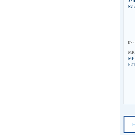
УЧ
КЛ
07.
МК
МЕ
БИ
Н