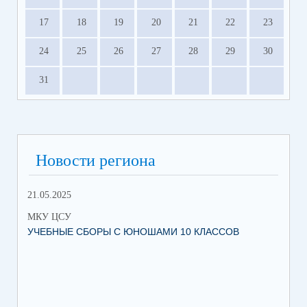
17
18
19
20
21
22
23
24
25
26
27
28
29
30
31
Новости региона
21.05.2025
10.
МКУ ЦСУ
МК
УЧЕБНЫЕ СБОРЫ С ЮНОШАМИ 10 КЛАССОВ
СТ
РО
МЕ