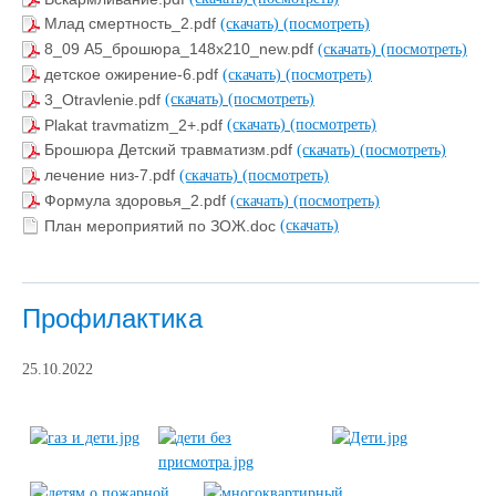
Млад смертность_2.pdf
(скачать)
(посмотреть)
8_09 А5_брошюра_148х210_new.pdf
(скачать)
(посмотреть)
детское ожирение-6.pdf
(скачать)
(посмотреть)
3_Otravlenie.pdf
(скачать)
(посмотреть)
Plakat travmatizm_2+.pdf
(скачать)
(посмотреть)
Брошюра Детский травматизм.pdf
(скачать)
(посмотреть)
лечение низ-7.pdf
(скачать)
(посмотреть)
Формула здоровья_2.pdf
(скачать)
(посмотреть)
План мероприятий по ЗОЖ.doc
(скачать)
Профилактика
25.10.2022